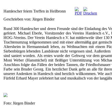
Hamlescher feiern Treffen in Heilbronn
Geschrieben von: Jürgen Binder
Rund 300 Hamlescher und deren Freunde sind der Einladung des Vere
gefeiert. Michael Eberle, Vorsitzender des Vereins Hamlesch e.V.
HOG-Vereins. Der Verein Hamlesch e.V. hat mittlerweile über 130 M
Trachtenumzug teilgenommen und mit einer altermäßig gut gemisch
Altersheim in Hermannstadt leben, zu Weihnachten mit einem Päck
Siebenbürgen lebenden Landsleute nicht vergessen sind. Außerdem b
sind saniert worden. Als erstes wurde der Gehweg vor dem gesamt
Moni Weber (Hansmichel) mit fleißiger Unterstützung von Micha
Anschluss folgte das Fällen der beiden Tannen, die Friedhofsmauer w
Farbe sein Bruder Georg. Ein herzlicher Dank geht an alle für ihren
unserer Andenken in Hamlesch sind herzlich willkommen. Wie auch d
Fürfeld Erhard Mayer zelebriert hat und musikalisch von der langjäh
Foto: Jürgen Binder