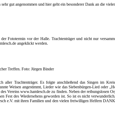
sehr gut angenommen und hier geht ein besonderer Dank an die vielen 
der Fototermin vor der Halle. Trachtenträger und nicht nur versamm
amlesch.de angeklickt werden.
er Treffen. Foto: Jürgen Binder
h aller Trachtenträger. Es folgte anschließend das Singen im Krei
nnte Weisen angestimmt, Lieder wie das Siebenbürgen-Lied oder „Hoam
te des Vereins www.hamlesch.de zu finden. Neben der reibungslosen Org
 Fest des Wiedersehens geworden ist. So ist es nicht verwunderlich,
sch e.V. mit ihren Familien und den vielen freiwilligen Helfern DANKE