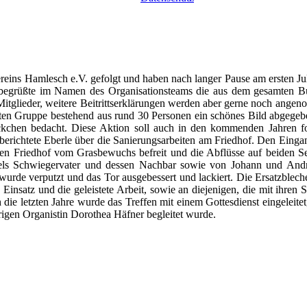
ins Hamlesch e.V. gefolgt und haben nach langer Pause am ersten Juli
, begrüßte im Namen des Organisationsteams die aus dem gesamten Bun
itglieder, weitere Beitrittserklärungen werden aber gerne noch ange
ten Gruppe bestehend aus rund 30 Personen ein schönes Bild abgege
chen bedacht. Diese Aktion soll auch in den kommenden Jahren fortg
erichtete Eberle über die Sanierungsarbeiten am Friedhof. Den Eingan
en Friedhof vom Grasbewuchs befreit und die Abflüsse auf beiden Se
els Schwiegervater und dessen Nachbar sowie von Johann und Andre
urde verputzt und das Tor ausgebessert und lackiert. Die Ersatzbleche 
 Einsatz und die geleistete Arbeit, sowie an diejenigen, die mit ihren
ie letzten Jahre wurde das Treffen mit einem Gottesdienst eingeleitet
rigen Organistin Dorothea Häfner begleitet wurde.