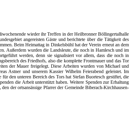
wochenende wieder ihr Treffen in der Heilbronner Böllingertalhalle
desgebiet angereisten Gäste und berichtete über die Tätigkeit des
nommen. Beim Heimattag in Dinkelsbühl hat der Verein erneut an dem
ben. Außerdem wurden die Landsleute, die noch in Hamlesch und im
eführt werden, denn sie signalisiert vor allem, dass die noch in
gsbereich des Friedhofs, also die komplette Frontmauer und das Tor
iten der Mauer freigelegt. Diese Arbeiten wurden von Michael und
as Astner und unserem Kassier Wilhelm Feierabend geleistet. Im
für den unteren Bereich des Tors hat Stefan Buortesch gestiftet, die
 Spenden die Arbeit unterstützt haben. Weitere Spenden zur Erhaltung
, den der ortsansässige Pfarrer der Gemeinde Biberach-Kirchhausen-